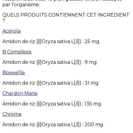
par l'organisme.
QUELS PRODUITS CONTIENNENT CET INGRÉDIENT
?
Acérola
Amidon de riz ([i]Oryza sativa L[/i])
:
25
mg
B Complexe
Amidon de riz ([i]Oryza sativa L[/i])
:
9
mg
Boswellia
Amidon de riz ([i]Oryza sativa L[/i])
:
31
mg
Chardon Marie
Amidon de riz ([i]Oryza sativa L[/i])
:
135
mg
Chrome
Amidon de riz ([i]Oryza sativa L[/i])
:
200
mg