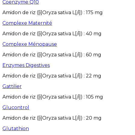
Coenzyme Q10
Amidon de riz ([i]Oryza sativa L[/i])
:
175
mg
Complexe Maternité
Amidon de riz ([i]Oryza sativa L[/i])
:
40
mg
Complexe Ménopause
Amidon de riz ([i]Oryza sativa L[/i])
:
60
mg
Enzymes Digestives
Amidon de riz ([i]Oryza sativa L[/i])
:
22
mg
Gattilier
Amidon de riz ([i]Oryza sativa L[/i])
:
105
mg
Glucontrol
Amidon de riz ([i]Oryza sativa L[/i])
:
20
mg
Glutathion