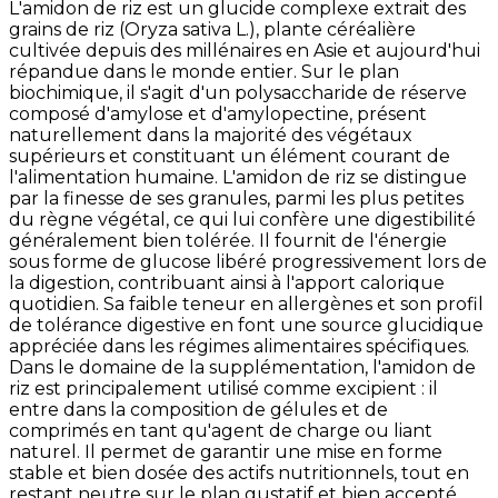
L'amidon de riz est un glucide complexe extrait des
grains de riz (Oryza sativa L.), plante céréalière
cultivée depuis des millénaires en Asie et aujourd'hui
répandue dans le monde entier. Sur le plan
biochimique, il s'agit d'un polysaccharide de réserve
composé d'amylose et d'amylopectine, présent
naturellement dans la majorité des végétaux
supérieurs et constituant un élément courant de
l'alimentation humaine. L'amidon de riz se distingue
par la finesse de ses granules, parmi les plus petites
du règne végétal, ce qui lui confère une digestibilité
généralement bien tolérée. Il fournit de l'énergie
sous forme de glucose libéré progressivement lors de
la digestion, contribuant ainsi à l'apport calorique
quotidien. Sa faible teneur en allergènes et son profil
de tolérance digestive en font une source glucidique
appréciée dans les régimes alimentaires spécifiques.
Dans le domaine de la supplémentation, l'amidon de
riz est principalement utilisé comme excipient : il
entre dans la composition de gélules et de
comprimés en tant qu'agent de charge ou liant
naturel. Il permet de garantir une mise en forme
stable et bien dosée des actifs nutritionnels, tout en
restant neutre sur le plan gustatif et bien accepté