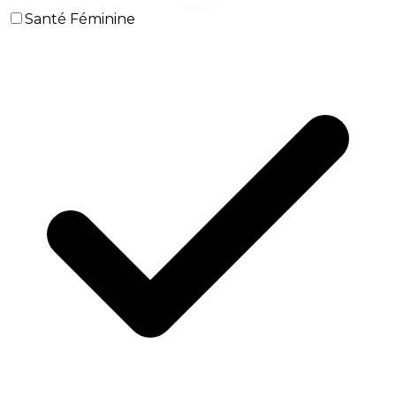
Santé Féminine