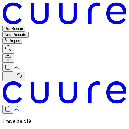
Par Besoin
Nos Produits
À Propos
Trace de blé