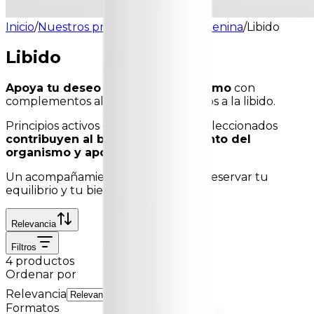
Inicio
/
Nuestros productos
/
Salud femenina
/
Libido
Libido
Apoya tu deseo y tu bienestar íntimo
con
complementos alimenticios dedicados a la libido.
Principios activos cuidadosamente seleccionados
contribuyen al buen funcionamiento del
organismo y apoyan la vitalidad
.
Un acompañamiento natural para preservar tu
equilibrio y tu bienestar.
Relevancia
Filtros
4 productos
Ordenar por
Relevancia
Formatos