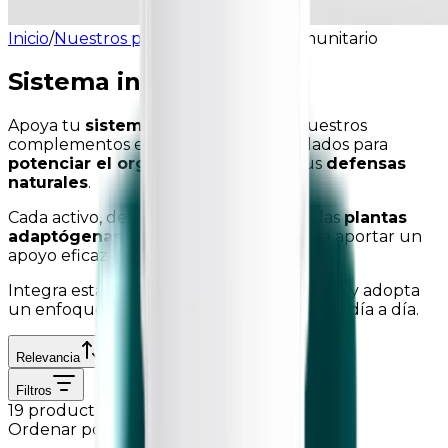
Inicio
/
Nuestros productos
/
Sistema inmunitario
Sistema inmunitario
Apoya tu
sistema inmunitario
con nuestros
complementos especialmente formulados para
potenciar el organismo
y reforzar tus
defensas
naturales
.
Cada activo, desde las
vitaminas
hasta las
plantas
adaptógenas
, ha sido seleccionado para aportar un
apoyo eficaz a tu salud global.
Integra estas soluciones en tu rutina diaria y adopta
un enfoque proactivo para transformar tu día a día.
Relevancia
Filtros
19 productos
Ordenar por