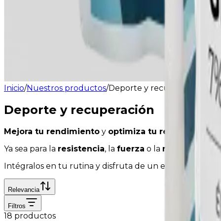
Inicio
/
Nuestros productos
/
Deporte y recuperación
Deporte y recuperación
Mejora tu rendimiento
y
optimiza tu recuperación
c
Ya sea para la
resistencia
, la
fuerza
o la
recuperación
Intégralos en tu rutina y disfruta de un enfoque científi
Relevancia
Filtros
18 productos