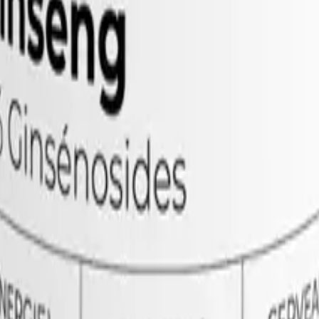
on complementos formulados para responder a las neces
 muscular
, nuestras soluciones combinan vitaminas, min
co para ir más lejos en tu práctica deportiva.